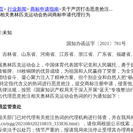
页
>
行业新闻
>
商标申请指南
>关于严厉打击恶意抢注...
相关奥林匹克运动会热词商标申请代理行为
者:未知
国知办函运字〔2021〕781号
、吉林省、山东省、河南省、江苏省、浙江省、广东省、福建省
届奥林匹克运动会上，中国体育代表团牢记党和人民嘱托，勇于
32枚银牌、18枚铜牌的优异成绩，为祖国和人民赢得了荣誉，为
结奋斗、凝心聚力注入了精神力量。但个别企业和自然人把“杨倩”
相关特定指代含义的热词进行恶意抢注，提交商标注册申请，侵害
法律法规，按照《国家知识产权局关于深入开展“蓝天”专项整治
击代理恶意抢注相关奥林匹克运动会热词的行为通知如下：
强监管查处
相关部门已对代理有关抢注热词的代理机构进行筛查，并在我局
nipa.gov.cn/tzgg/202108/t20210819_333836.html
应依法予以处罚；情节严重的，报请我局依法停止受理其办理商