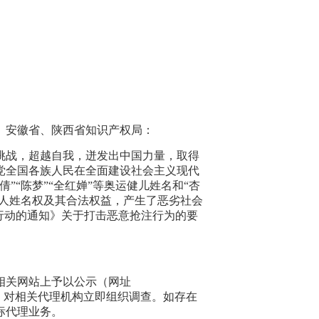
、安徽省、陕西省知识产权局：
挑战，超越自我，迸发出中国力量，取得
全党全国各族人民在全面建设社会主义现代
“陈梦”“全红婵”等奥运健儿姓名和“杏
他人姓名权及其合法权益，产生了恶劣社会
行动的通知》关于打击恶意抢注行为的要
相关网站上予以公示（网址
），请你局根据公示线索，对相关代理机构立即组织调查。如存在
标代理业务。