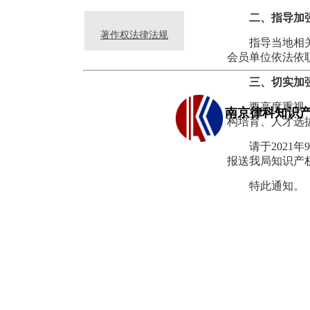
二、指导加
著作权法律法规
指导当地相
会员单位依法依
三、切实加
要高度重视
南京律科知识
构培育、人才选
请于2021
报送我局知识产
特此通知。