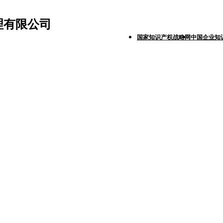
理有限公司
国家知识产权战略网
中国企业知
商标代理
著作权代理
国际商标代理
项目申报
行