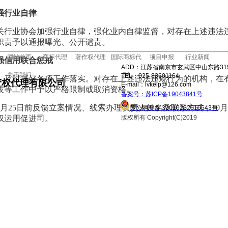
强行业自律
关行业协会加强行业自律，强化业内自律监督，对存在上述违法
职责予以通报曝光、公开谴责。
网站首页
商标代理
著作权代理
国际商标代
项目申报
行业新闻
强信用联合惩戒
ADD：江苏省南京市玄武区中山东路31
关于我们
理
TEL：025-83601164
，及时抓好各项工作落实。对存在上述违法违规行为的机构，在
产权代理有限公司
E-mail：lvkeip@126.com
拔等工作中予以严格限制或取消资格。
备案号：苏ICP备19043841号
年9月25日前反馈立案情况、线索办理负责人姓名及联系方式，10
苏公网安备 32010202010643号
版权所有 Copyright(C)2019
权运用促进司。