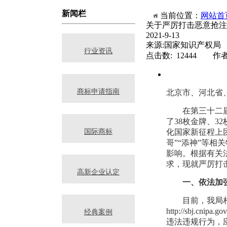
新闻栏
当前位置：
网站首
关于严厉打击恶意抢注
2021-9-13
来源:国家知识产权局
行业资讯
点击数: 12444 作
商标申请指南
北京市、河北省
在第三十二
了38枚金牌、
化国家新征程上团
国际商标
哥”“添神”等
影响。根据有关
求，现就严厉打
高新企业认定
一、依法加
目前，我局
http://sbj.c
经典案例
违法违规行为，