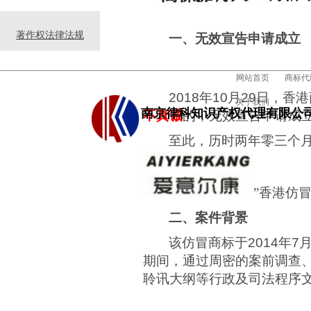
著作权法律法规
一、无效宣告申请成立
网站首页
商标代
2018
年
10
月
29
日，香港
关于我们
南京律科知识产权代理有限公
不真诚
的，无效宣告申请成
至此，历时两年零三个
”香港仿
二、案件背景
该仿冒商标于
2014
年
7
期间，通过周密的案前调查
聆讯大纲等行政及司法程序